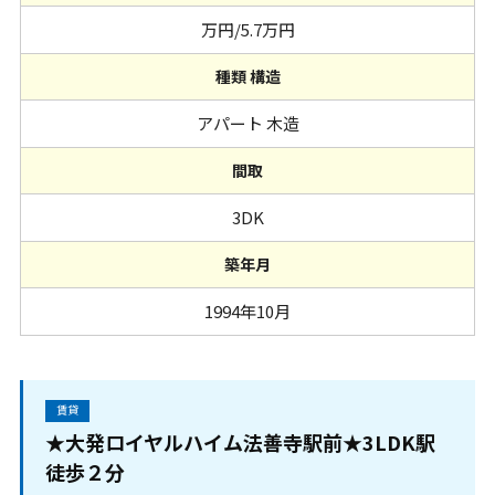
万円/5.7万円
種類 構造
アパート 木造
間取
3DK
築年月
1994年10月
賃貸
★大発ロイヤルハイム法善寺駅前★3LDK駅
徒歩２分