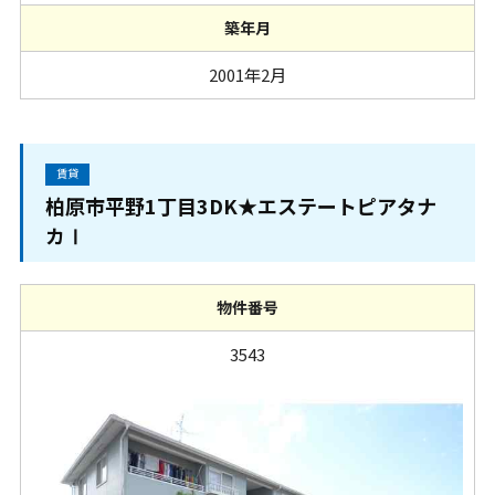
築年月
2001年2月
賃貸
柏原市平野1丁目3DK★エステートピアタナ
カⅠ
物件番号
3543