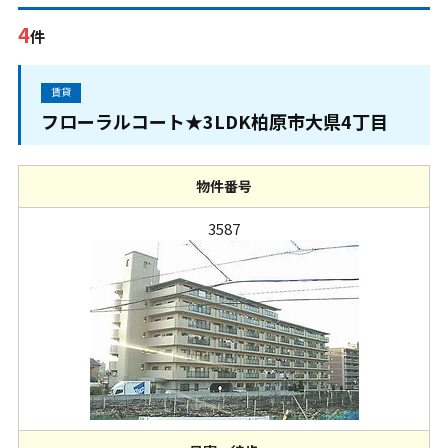
4
件
賃貸
フローラルコート★3LDK柏原市大県4丁目
物件番号
3587