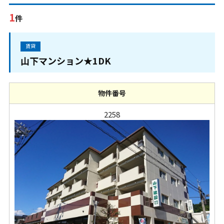
1
件
賃貸
山下マンション★1DK
物件番号
2258