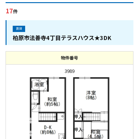
17
件
賃貸
柏原市法善寺4丁目テラスハウス★3DK
物件番号
3989