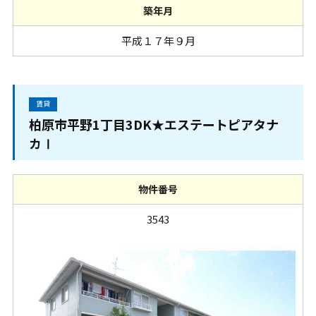
築年月
平成１７年９月
賃貸
柏原市平野1丁目3DK★エステートピアタナ
カⅠ
物件番号
3543