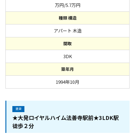
万円/5.7万円
種類 構造
アパート 木造
間取
3DK
築年月
1994年10月
賃貸
★大発ロイヤルハイム法善寺駅前★3LDK駅
徒歩２分