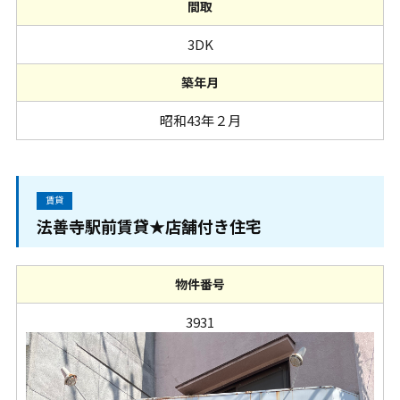
間取
3DK
築年月
昭和43年２月
賃貸
法善寺駅前賃貸★店舗付き住宅
物件番号
3931