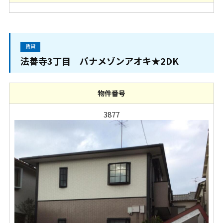
賃貸
法善寺3丁目 パナメゾンアオキ★2DK
物件番号
3877