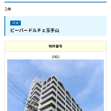
1
件
RC造
ビーバードルチェ玉手山
物件番号
3982