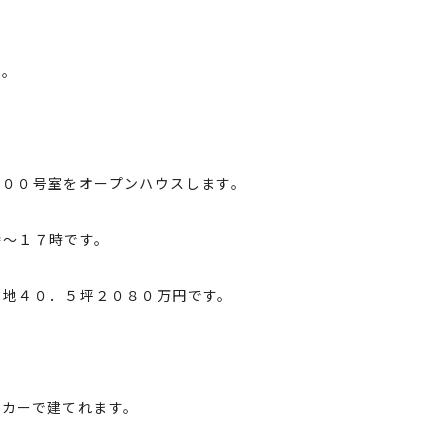
す。
１００号室をオープンハウスします。
時～１７時です。
土地４０．５坪２０８０万円です。
ーカーで建てれます。